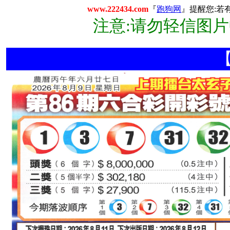
www.222434.com
『
跑狗网
』提醒您:若
注意:请勿轻信图